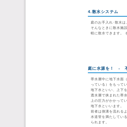
4.散水システム
庭のお手入れ･散水は
そんなときに散水施
軽に散水できます。 
庭に水源を！ - 
帯水層中に地下水面
っている）をもって
地下水といい、上下
透水層で挟まれた帯
上の圧力がかかって
地下水といいます。
前者は側溝を流れる
水道管を満たしてい
られます。