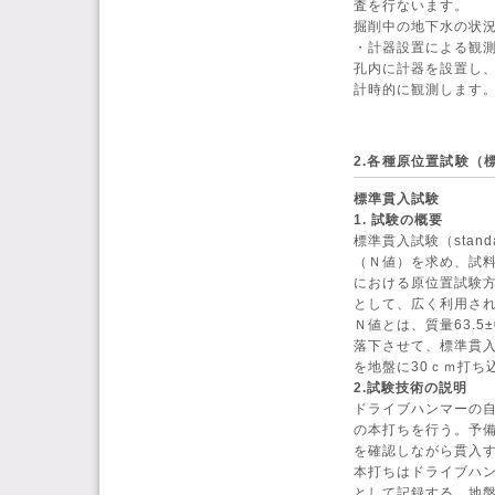
査を行ないます。
掘削中の地下水の状
・計器設置による観
孔内に計器を設置し
計時的に観測します
2.各種原位置試験（
標準貫入試験
1. 試験の概要
標準貫入試験（standar
（Ｎ値）を求め、試
における原位置試験
として、広く利用さ
Ｎ値とは、質量63.5
落下させて、標準貫
を地盤に30ｃｍ打ち
2.試験技術の説明
ドライブハンマーの自
の本打ちを行う。予
を確認しながら貫入す
本打ちはドライブハン
として記録する。地盤