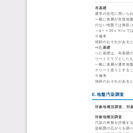
布基礎
通常の住宅に用いら
一般に表層が良質地盤
のない地盤では無筋コ
＞q＞＝30ｋＮ/㎡で
※備考
傾斜のおそれがある
べた基礎
べた基礎は、布基礎の
リートスラブとした
一般に表層が通常地盤
クリート造りとする
※備考
傾斜のおそれがある
E.地盤汚染調査
対象地概況調査、対
対象地概況調査
汚染の有無を評価す
染範囲の広がりを調