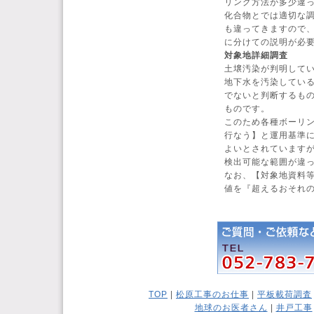
リング方法が多少違
化合物とでは適切な
も違ってきますので
に分けての説明が必
対象地詳細調査
土壌汚染が判明して
地下水を汚染してい
でないと判断するも
ものです。
このため各種ボーリ
行なう】と運用基準
よいとされています
検出可能な範囲が違
なお、【対象地資料
値を『超えるおそれ
TOP
|
松原工事のお仕事
|
平板載荷調査
地球のお医者さん
|
井戸工事