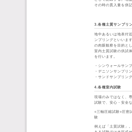
その時の貫入量を併記
3.各種土質サンプリ
地中あるいは地表付
ンプリングといいま
の肉眼観察を目的と
室内土質試験の供試
を行います。
・シンウォールサン
・デニソンサンプリ
・サンドサンプリン
4.各種室内試験
現場のみではなく、
試験で、安心・安全
○三軸圧縮試験○圧密
験
例えば「土質試験」