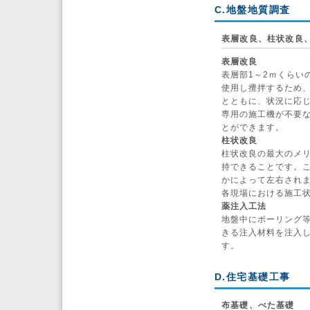
C.地盤地質調査
表層改良、柱状改良
表層改良
表層部1～2ｍくらい
使用し攪拌するため
とともに、状況に応
専用の施工機が不要
とができます。
柱状改良
柱状改良の最大のメ
持できることです。
かによって左右され
各現場における施工
薬注入工法
地盤中にボーリング
きる注入材料を注入
す。
D.住宅基礎工事
布基礎、べた基礎