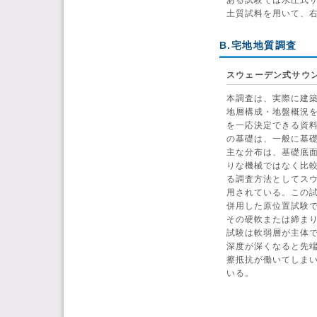
ある試験では水圧式
土質試料を用いて、右
B.宅地地質調査
スウェーデン式サウ
本調査は、実際に建
地層構成・地盤概況
を一応決定できる資料
の基礎は、一般に基
主な分布は、基礎底面
りな機械ではなく比
る調査方法としてス
用されている。この
併用した原位置試験
その硬軟または締ま
試験は軟弱層が主体
深度が深くなると先
擦抵抗が働いてしまい
いる。