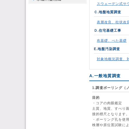
スウェーデン式サ
Ｃ.地盤地質調査
表層改良、柱状改
Ｄ.住宅基礎工事
布基礎、べた基礎
E.地盤汚染調査
対象地概況調査、
A.一般地質調査
1.調査ボーリング（
目的
・コアの肉眼鑑定
土質、地質、すべり
接的標尺となります
・ボーリング孔を使
検層や原位置試験に