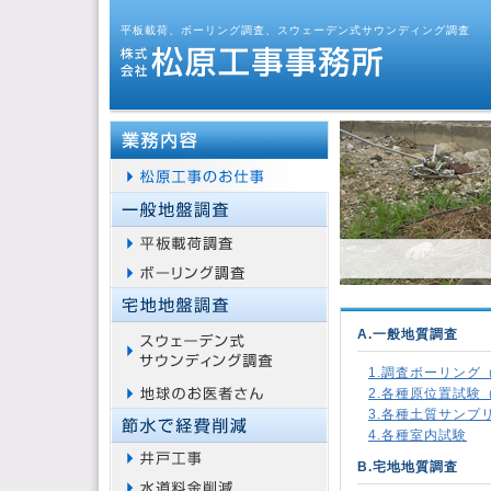
平板載荷、ボーリング調査、スウェーデン式サウンディング調査
A.一般地質調査
1.調査ボーリング
2.各種原位置試
3.各種土質サンプ
4.各種室内試験
B.宅地地質調査