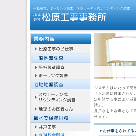
平板載荷、ボーリング調査、スウェーデン式サウンディング調査
システムはいたって簡
「下水道に排出されな
定申請する事により減
請」。
井戸水を上水道として
せます。
▼お仕事をされてる